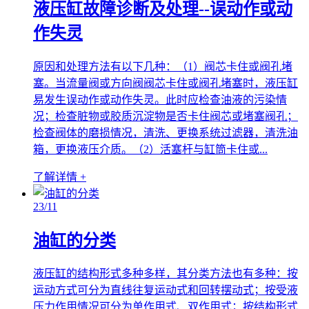
液压缸故障诊断及处理--误动作或动
作失灵
原因和处理方法有以下几种：（1）阀芯卡住或阀孔堵
塞。当流量阀或方向阀阀芯卡住或阀孔堵塞时，液压缸
易发生误动作或动作失灵。此时应检查油液的污染情
况；检查脏物或胶质沉淀物是否卡住阀芯或堵塞阀孔；
检查阀体的磨损情况，清洗、更换系统过滤器，清洗油
箱，更换液压介质。（2）活塞杆与缸筒卡住或...
了解详情 +
23
/11
油缸的分类
液压缸的结构形式多种多样，其分类方法也有多种：按
运动方式可分为直线往复运动式和回转摆动式；按受液
压力作用情况可分为单作用式、双作用式；按结构形式