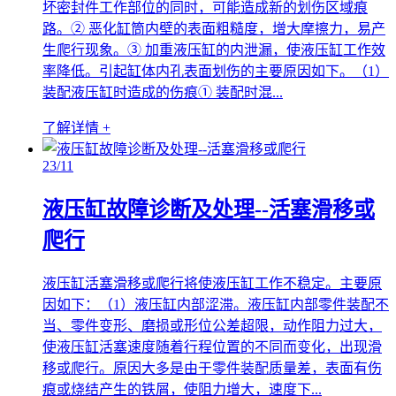
坏密封件工作部位的同时，可能造成新的划伤区域痕
路。② 恶化缸筒内壁的表面粗糙度，增大摩擦力，易产
生爬行现象。③ 加重液压缸的内泄漏，使液压缸工作效
率降低。引起缸体内孔表面划伤的主要原因如下。（1）
装配液压缸时造成的伤痕① 装配时混...
了解详情 +
23
/11
液压缸故障诊断及处理--活塞滑移或
爬行
液压缸活塞滑移或爬行将使液压缸工作不稳定。主要原
因如下：（1）液压缸内部涩滞。液压缸内部零件装配不
当、零件变形、磨损或形位公差超限，动作阻力过大，
使液压缸活塞速度随着行程位置的不同而变化，出现滑
移或爬行。原因大多是由于零件装配质量差，表面有伤
痕或烧结产生的铁屑，使阻力增大，速度下...