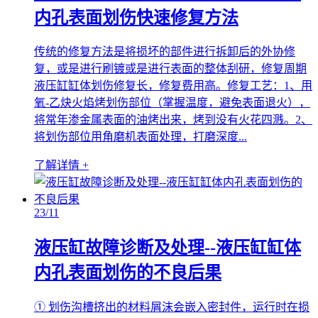
内孔表面划伤快速修复方法
传统的修复方法是将损坏的部件进行拆卸后的外协修
复，或是进行刷镀或是进行表面的整体刮研，修复周期
液压缸缸体划伤修复长，修复费用高。修复工艺：1、用
氧-乙炔火焰烤划伤部位（掌握温度，避免表面退火），
将常年渗金属表面的油烤出来，烤到没有火花四溅。2、
将划伤部位用角磨机表面处理，打磨深度...
了解详情 +
23
/11
液压缸故障诊断及处理--液压缸缸体
内孔表面划伤的不良后果
① 划伤沟槽挤出的材料屑沫会嵌入密封件，运行时在损